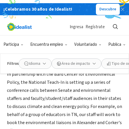
¡Celebramos 30 años de Idealist!
Descubre
ORGANIZACIÓN SIN FIN DE LUCRO
Campus2Congress
Ingresa
Regístrate
Annandate-on-Hudson, NY
|
www.bard.edu/cep/lets_talk/
Participa
Encuentra empleo
Voluntariado
Publica
Acerca de
Filtros
Idioma
Área de impacto
Tipo de o
In partnership with the Bard Center for Environmental
Policy, the National Teach-In is setting up a series of
conference calls between Senate and environmental
staffers and faculty/student/staff audiences in their states
to discuss climate and clean energy policy. For example, on
behalf of a group of educators in TN, our staff will work to
book the environmental liaisons in Alexander and Corker's