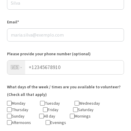
Email*
Please provide your phone number (optional)
🇺🇸
What days of the week / times are you available to volunteer?
(Check all that apply)
Monday
Tuesday
Wednesday
Thursday
Friday
Saturday
Sunday
All day
Mornings
Afternoons
Evenings