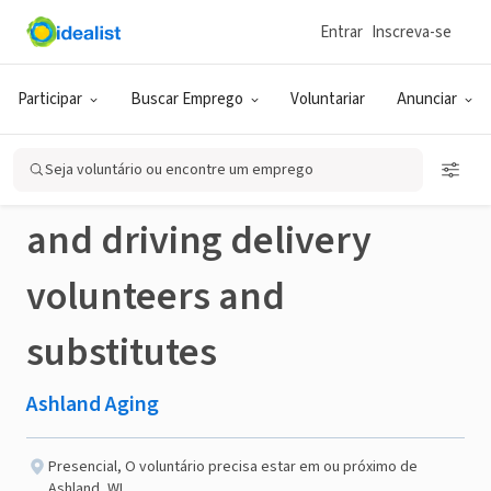
Entrar
Inscreva-se
ONG (SETOR SOCIAL)
Publicado há 2 meses
Participar
Buscar Emprego
Voluntariar
Anunciar
Meals on Wheels walking
Seja voluntário ou encontre um emprego
and driving delivery
volunteers and
substitutes
Ashland Aging
Presencial
,
O voluntário precisa estar em ou próximo de
Ashland, WI