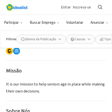
Entrar
Inscreva-se
ONG (SETOR SOCIAL)
Participar
Buscar Emprego
Voluntariar
Anunciar
Ashland Aging
Filtros
Idioma da Publicação
Causas
Tipo
Ashland, WI
|
www.ashlandaging.org
Missão
It is our mission to help seniors age in place while making
their own decisions.
Sobre Nós