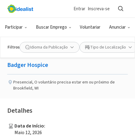
Entrar
Inscreva-se
EMPRESA (ESG E NEGÓCIO SOCIAL)
Publicado há 2 meses
Participar
Buscar Emprego
Voluntariar
Anunciar
Hospice Volunteer
Filtros
Idioma da Publicação
Tipo de Localização
Badger Hospice
Presencial
,
O voluntário precisa estar em ou próximo de
Brookfield, WI
Detalhes
Data de Início
:
Maio 12, 2026