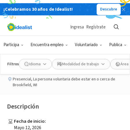
¡Celebramos 30 años de Idealist!
Descubre
EMPRESA SOCIAL / EMPRESA
Publicado hace 2 meses
Ingresa
Regístrate
Hospice Volunteer
Participa
Encuentra empleo
Voluntariado
Publica
Badger Hospice
Filtros
Idioma
Modalidad de trabajo
Área 
Presencial
,
La persona voluntaria debe estar en o cerca de
Brookfield, WI
Descripción
Fecha de inicio
:
Mayo 12, 2026