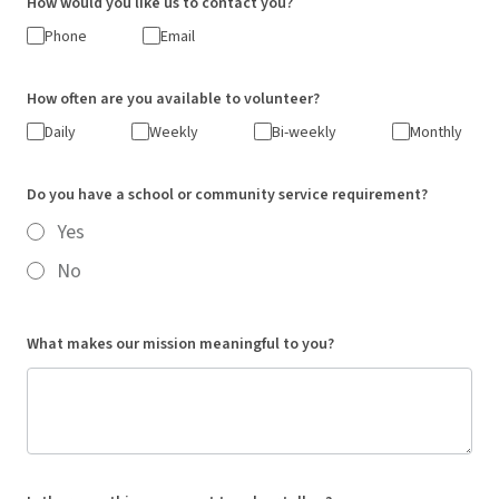
How would you like us to contact you?
Phone
Email
How often are you available to volunteer?
Daily
Weekly
Bi-weekly
Monthly
Do you have a school or community service requirement?
Yes
No
What makes our mission meaningful to you?