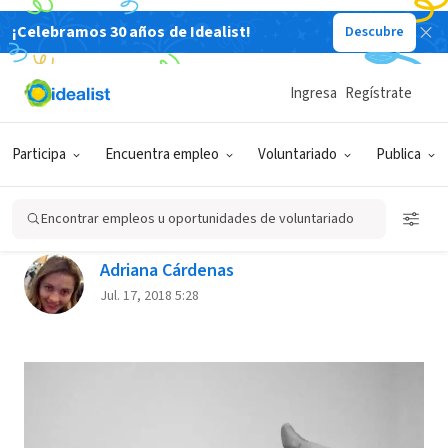
¡Celebramos 30 años de Idealist!
Descubre
Back
Ingresa
Regístrate
REFLEXIONES PARA AVANZAR
Participa
Encuentra empleo
Voluntariado
Publica
3 razones por las que estamos
cambiando en positivo
Encontrar empleos u oportunidades de voluntariado
Adriana Cárdenas
Jul. 17, 2018 5:28