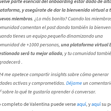
uelve parte esencial del onboarding estar dado de alta
lataforma, y asegúrate de dar la bienvenida virtual a 
uevos miembros
. ¿Lo más bonito? Cuando los miembros
omunidad comentan el post dando también la bienveni
uando tienes un equipo pequeño dinamizando una
omunidad de +1000 personas,
una plataforma virtual 
estionada será tu mejor aliada
, y tu comunidad tambié
gradecerá .
24 me apetece compartir insights sobre cómo generar
dades activas y comprometidas.
Déjame
un comentari
 sobre lo qué te gustaría aprender ó conversar.
o completo de Valentina puede verse
aquí
, y
aquí
su pe