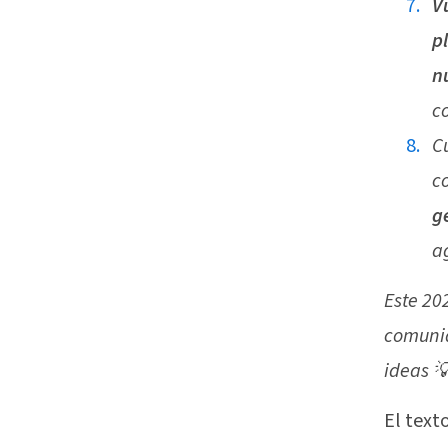
V
p
n
c
C
c
g
a
Este 20
comuni
ideas 
El text