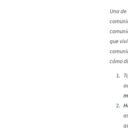
Una de 
comunid
comunid
que viv
comunid
cómo di
T
a
m
H
a
q