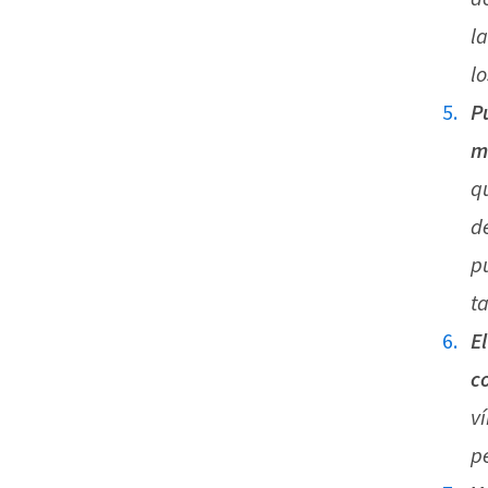
l
l
P
m
q
d
p
t
E
c
v
p