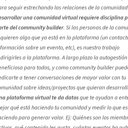
ara seguir estrechando las relaciones de la comunidad
esarrollar una comunidad virtual requiere disciplina p
arte del community builder
. Si las personas de la com
equieren algo que ya está en la plataforma (un contact
nformación sobre un evento, etc), es nuestro trabajo
dirigirles a la plataforma. A largo plazo la autogestión
eneficiosa para todos, y como community builder pued
edicarte a tener conversaciones de mayor valor con tu
omunidad sobre ideas/proyectos que quieran desarroll
na plataforma virtual te da datos
que te ayudan a ent
ejor qué está haciendo tu comunidad y medir lo que es
aciendo para generar valor. Ej: Quiénes son los miemb
ctivos, qué contenido les gusta, cuántos eventos ha pu