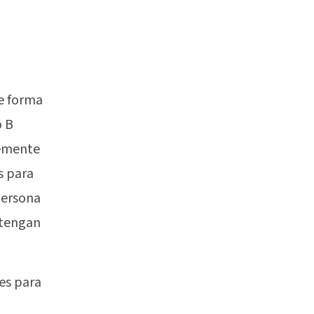
e forma
o B
temente
s para
persona
 tengan
es para