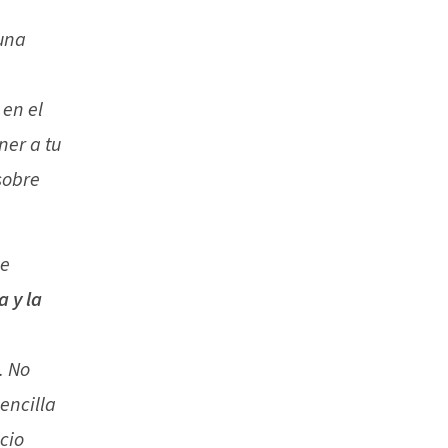
una
en el
ner a tu
sobre
de
a y la
. No
encilla
cio