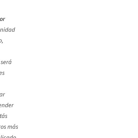
or
unidad
o,
 será
es
ar
ender
tás
ros más
blicado