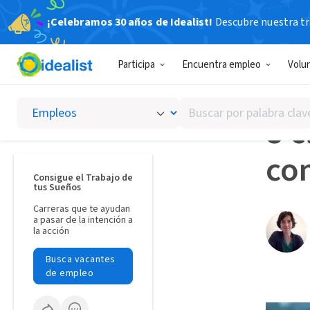
¡Celebramos 30 años de Idealist!
Descubre nuestra tra
Idealista
Participa
Encuentra empleo
Volu
CLAVES
Buscar
8 c
por
palabra
co
clave
o
Consigue el Trabajo de
tus Sueños
interés
Carreras que te ayudan
a pasar de la intención a
la acción
Busca vacantes
de empleo