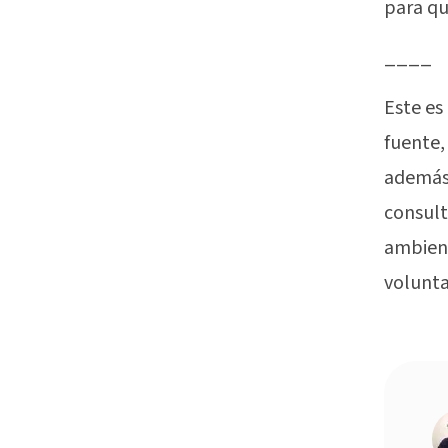
para qu
____
Este es
fuente,
además 
consul
ambient
volunta