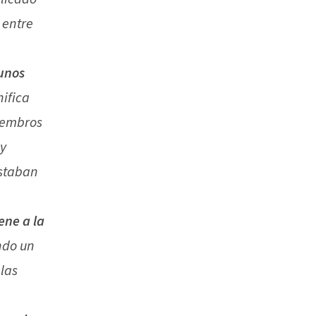
 entre
gunos
nifica
iembros
 y
estaban
ene a la
ndo un
 las