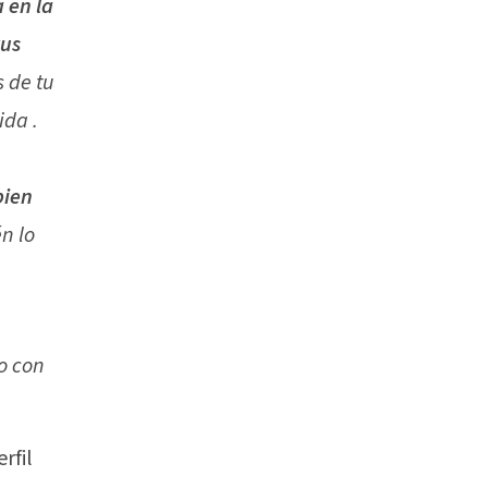
 en la
tus
 de tu
da .
bien
n lo
o con
rfil