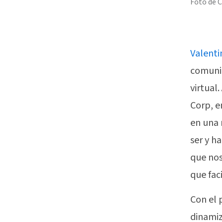
Foto de 
Valenti
comunid
virtual
Corp, e
en una 
ser y h
que nos
que fac
Con el 
dinamiz