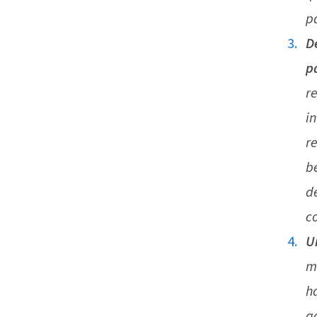
p
D
p
r
i
re
b
d
c
U
m
h
a