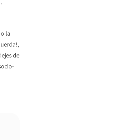
.
o la
cuerda!,
dejes de
socio-