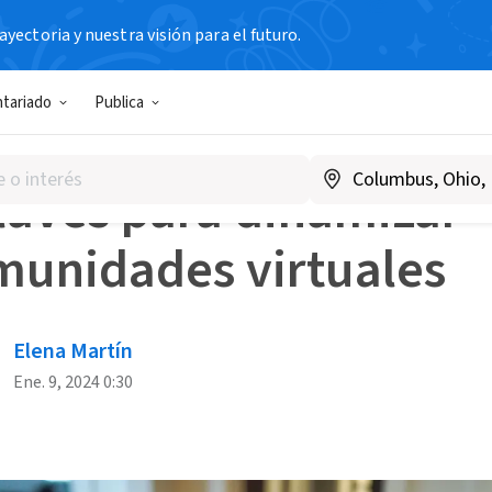
yectoria y nuestra visión para el futuro.
s Blog
8 claves para dinamizar comunidades virtuales
ntariado
Publica
 PARA
PARTICIPACIÓN CIUDADANA
laves para dinamizar
munidades virtuales
Elena Martín
Ene. 9, 2024 0:30