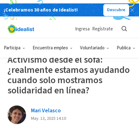
¡Celebramos 30 años de Idealist!
Descubre
Back
Ingresa
Regístrate
ACTITUD Y
PARTICIPACIÓN
SOLIDARIDAD
FELICIDAD
CIUDADANA
Participa
Encuentra empleo
Voluntariado
Publica
Activismo desde el sofá:
¿realmente estamos ayudando
cuando solo mostramos
solidaridad en línea?
Mari Velasco
May. 13, 2025 14:10