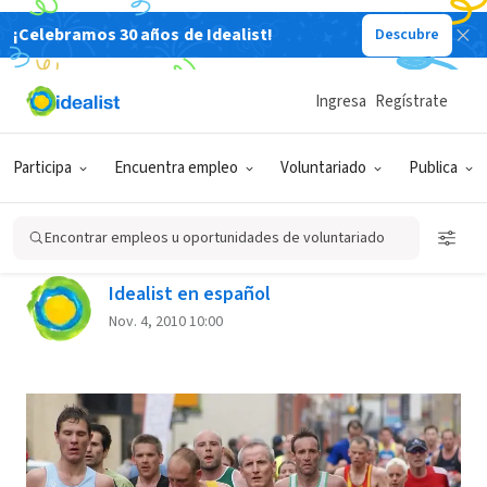
¡Celebramos 30 años de Idealist!
Descubre
Back
Ingresa
Regístrate
SOLIDARIDAD
PARTICIPACIÓN CIUDADANA
Participa
Encuentra empleo
Voluntariado
Publica
Cómo correr una maratón sin
cansarse
Encontrar empleos u oportunidades de voluntariado
Idealist en español
Nov. 4, 2010 10:00