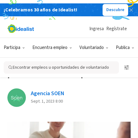
¡Celebramos 30 años de Idealist!
Descubre
Back
Ingresa
Regístrate
DESARROLLO PERSONAL
Participa
Encuentra empleo
Voluntariado
Publica
Cómo dejar un empleo en
buenos términos: 5 consejos
Encontrar empleos u oportunidades de voluntariado
para una renuncia profesional
Agencia SOEN
Sept. 1, 2023 8:00