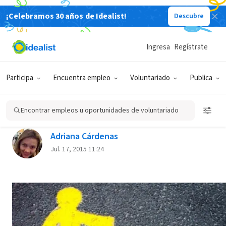
¡Celebramos 30 años de Idealist!
Descubre
Back
Ingresa
Regístrate
ACTITUD Y FELICIDAD
Participa
Encuentra empleo
Voluntariado
Publica
¿Qué tan im-posible es lo
imposible?
Encontrar empleos u oportunidades de voluntariado
Adriana Cárdenas
Jul. 17, 2015 11:24