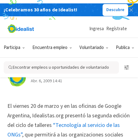
¡Celebramos 30 años de Idealist!
Descubre
Back
Ingresa
Regístrate
BECAS/CONCURSOS/CAMPAÑAS
Participa
Encuentra empleo
Voluntariado
Publica
Talleres "tech" para ONGs 2.0
Encontrar empleos u oportunidades de voluntariado
Idealist en español
Abr. 6, 2009 14:41
El viernes 20 de marzo y en las oficinas de Google
Argentina, Idealistas.org presentó la segunda edición
del ciclo de talleres
“Tecnología al servicio de las
ONGs”
, que permitirá a las organizaciones sociales