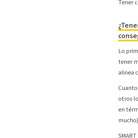
Tener c
¿Tene
conse
Lo prim
tener m
alinea 
Cuanto 
otros l
en tér
mucho)
SMART v