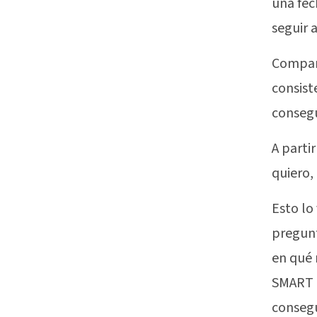
una fec
seguir 
Compart
consist
consegu
A parti
quiero,
Esto lo
pregunt
en qué 
SMART p
consegu