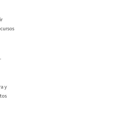
ir
ecursos
r
ra y
ntos