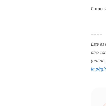
Como si
____
Este es
otro co
(online,
la pági