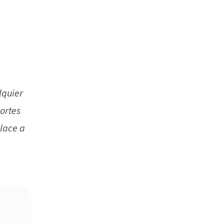
lquier
ortes
nlace a