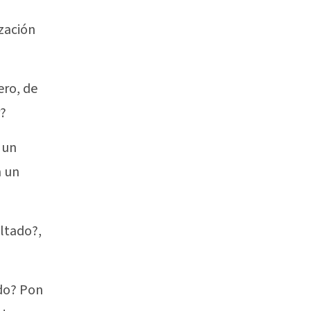
zación
ero, de
r?
 un
n un
ultado?,
ado? Pon