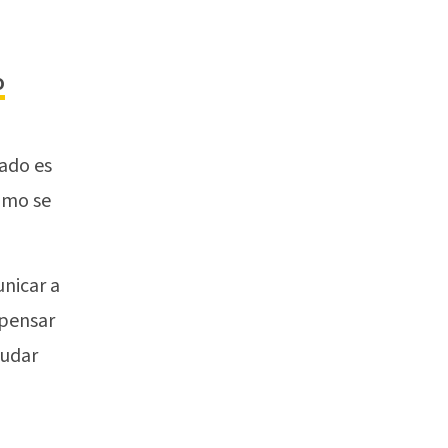
o
ado es
ómo se
nicar a
 pensar
yudar