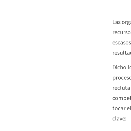
Las org
recurso
escasos
result
Dicho l
proceso
recluta
competi
tocar e
clave: