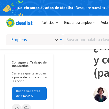
¡Celebramos 30 años de Idealist!
Descubre nuestra tra
Idealista
Participa
Encuentra empleo
Volu
REFLEX
Buscar
¿Ti
por
palabra
y 
clave
o
Consigue el Trabajo de
tus Sueños
interés
(pa
Carreras que te ayudan
a pasar de la intención a
la acción
Busca vacantes
de empleo