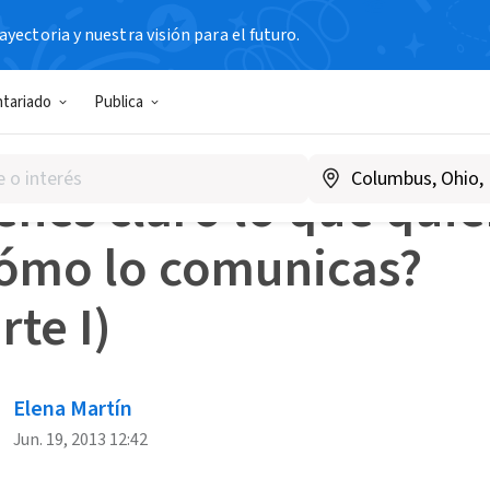
yectoria y nuestra visión para el futuro.
s Blog
¿Tienes claro lo que quieres y cómo lo comunicas? (pa
ntariado
Publica
IONES PARA AVANZAR
enes claro lo que quie
cómo lo comunicas?
rte I)
Elena Martín
Jun. 19, 2013 12:42