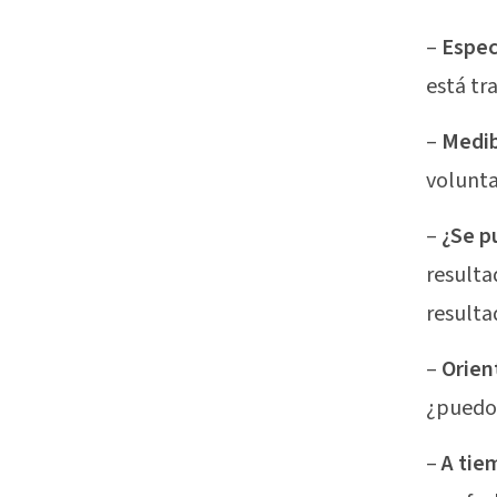
–
Espec
está tr
–
Medib
volunta
–
¿Se p
resulta
resulta
–
Orien
¿puedo 
–
A tie