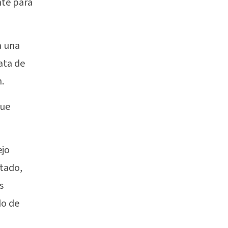
nte para
a una
ata de
.
que
ejo
tado,
s
do de