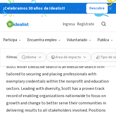
¡Celebramos 30 años de Idealist!
Descubre
AGENCIA DE CONTRATACIÓN (TERCER SECTOR)
Scott Miller Executive Search
Ingresa
Regístrate
San Francisco, CA
|
scottmillerexecutivesearch.com
Participa
Encuentra empleo
Voluntariado
Publica
Acerca de
Filtros
Idioma
Área de impacto
Tipo de o
Scott Miller Executive Search is an executive search firm
tailored to securing and placing professionals with
exemplary credentials within the nonprofit and education
sectors. Leading with diversity, Scott has a proven track
record of enabling organizations nationwide to focus on
growth and change to better serve their communities in
delivering results to all stakeholders involved. Positions