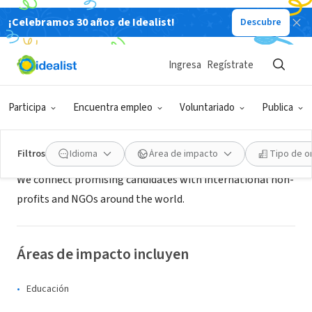
¡Celebramos 30 años de Idealist!
Descubre
AGENCIA DE CONTRATACIÓN (TERCER SECTOR)
Non-Profit Jobs International
Ingresa
Regístrate
Farmington, NY
Participa
Encuentra empleo
Voluntariado
Publica
Acerca de
Filtros
Idioma
Área de impacto
Tipo de o
We connect promising candidates with international non-
profits and NGOs around the world.
Áreas de impacto incluyen
Educación