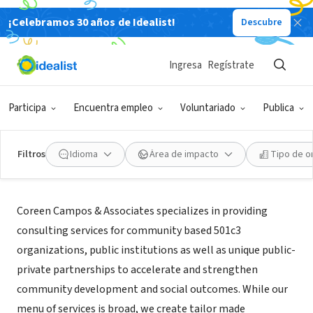
¡Celebramos 30 años de Idealist!
Descubre
AGENCIA DE CONTRATACIÓN (TERCER SECTOR)
Coreen Campos & Associates
Ingresa
Regístrate
Fresno, CA
Participa
Encuentra empleo
Voluntariado
Publica
Filtros
Idioma
Área de impacto
Tipo de o
Acerca de
Coreen Campos & Associates specializes in providing
consulting services for community based 501c3
organizations, public institutions as well as unique public-
private partnerships to accelerate and strengthen
community development and social outcomes. While our
menu of services is broad, we create tailor made