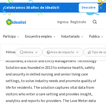
¡Celebramos 30 años de Idealist!
Descubre
COLECTIVO CIUDADANO
Accushield/ Project Love Meter
Ingresa
Regístrate
Atlanta, GA
|
www.projectlovemeter.com
Participa
Encuentra empleo
Voluntariado
Publica
Acerca de
Filtros
Idioma
Área de impacto
Tipo de o
Accushield, a Visitor and Entry Management Technology
Solution was founded in 2013 to enhance health, safety
and security in skilled nursing and senior living care
settings, to solve industry needs and promote quality of
life for residents. The solution captures vital data from
visitors who enter a care setting and provides insight,
analytics and reports for providers. The Love Meter data