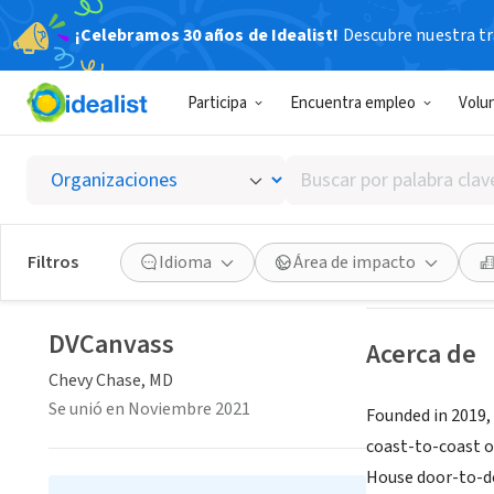
¡Celebramos 30 años de Idealist!
Descubre nuestra tra
CONSULTOR 
Participa
Encuentra empleo
Volu
DVCanv
Buscar
Chevy Chase, MD
por
palabra
clave
Guardar
Filtros
Idioma
Área de impacto
o
interés
DVCanvass
Acerca de
Chevy Chase, MD
Se unió en Noviembre 2021
Founded in 2019,
coast-to-coast o
House door-to-do