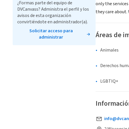
¿Formas parte del equipo de
only the service
DVCanvass? Administra el perfil y los
they care about.
avisos de esta organización
convirtiéndote en administrador(a).
Solicitar acceso para
Áreas de i
administrar
Animales
Derechos human
LGBTIQ+
Informació
info@dvcan