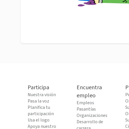
Participa
Encuentra
P
Nuestra visión
empleo
P
Pasa la voz
O
Empleos
Planifica tu
S
Pasantías
participación
O
Organizaciones
Usa el logo
S
Desarrollo de
Apoya nuestro
C
carrera