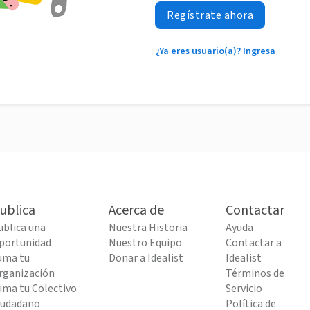
Regístrate ahora
¿Ya eres usuario(a)? Ingresa
ublica
Acerca de
Contactar
ublica una
Nuestra Historia
Ayuda
portunidad
Nuestro Equipo
Contactar a
uma tu
Donar a Idealist
Idealist
rganización
Términos de
uma tu Colectivo
Servicio
iudadano
Política de