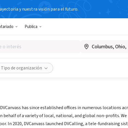
yectoria y nuestra visión para el futuro.
TERCER SECTOR
ntariado
Publica
ass
|
dvcanvass.com/
Compartir
Tipo de organización
 DVCanvass has since established offices in numerous locations ac
n behalf of a variety of local, national, and global non-profits. 
or. In 2020, DVCanvass launched DVCalling, a tele-fundraising si