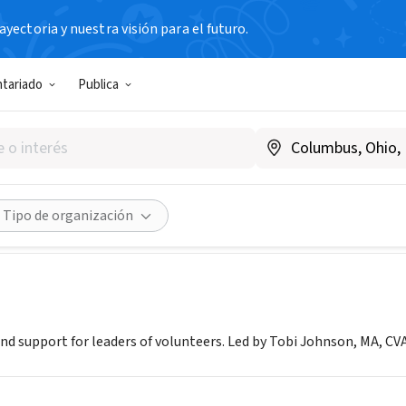
yectoria y nuestra visión para el futuro.
TERCER SECTOR
ntariado
Publica
eerPro
lpro.net
Compartir
Tipo de organización
and support for leaders of volunteers. Led by Tobi Johnson, MA, CV