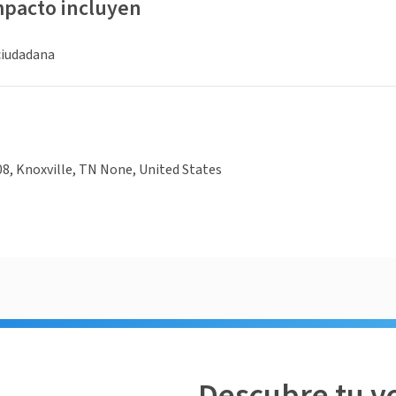
mpacto incluyen
ciudadana
08, Knoxville, TN None, United States
Descubre tu v