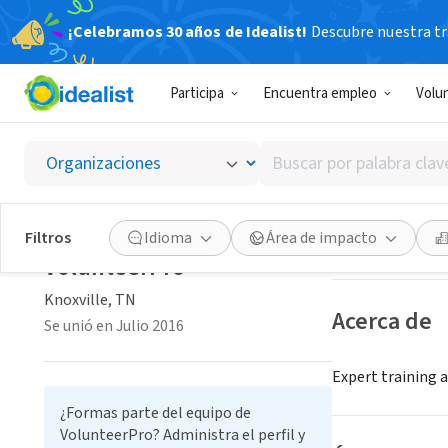
¡Celebramos 30 años de Idealist!
Descubre nuestra tra
CONSULTOR 
Participa
Encuentra empleo
Volu
Volunt
Buscar
Knoxville, TN
|
vo
por
palabra
clave
Guardar
Filtros
Idioma
Área de impacto
o
VolunteerPro
interés
Knoxville, TN
Acerca de
Se unió en Julio 2016
Expert training 
¿Formas parte del equipo de
VolunteerPro? Administra el perfil y