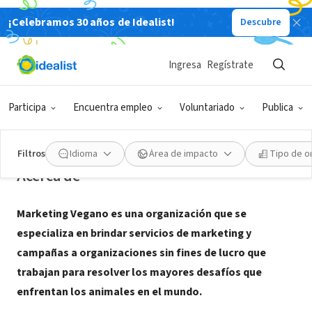
¡Celebramos 30 años de Idealist!
Descubre
CONSULTOR TERCER SECTOR
Ingresa
Regístrate
Marketing Vegano
Participa
Encuentra empleo
Voluntariado
Publica
Buenos Aires, Cdad. Autónoma de
|
www.marketingvegano.com/
Buenos Aires, Argentina
Filtros
Idioma
Área de impacto
Tipo de o
Acerca de
Marketing Vegano es una organización que se
especializa en brindar servicios de marketing y
campañas a organizaciones sin fines de lucro que
trabajan para resolver los mayores desafíos que
enfrentan los animales en el mundo.