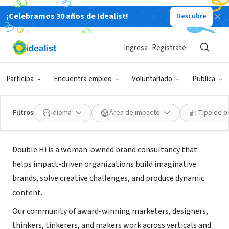
¡Celebramos 30 años de Idealist!
Descubre
CONSULTOR TERCER SECTOR
Ingresa
Regístrate
Double Hi
Participa
Encuentra empleo
Voluntariado
Publica
Portland, OR
|
doublehi.co
Filtros
Idioma
Área de impacto
Tipo de o
Acerca de
Double Hi is a woman-owned brand consultancy that
helps impact-driven organizations build imaginative
brands, solve creative challenges, and produce dynamic
content.
Our community of award-winning marketers, designers,
thinkers, tinkerers, and makers work across verticals and