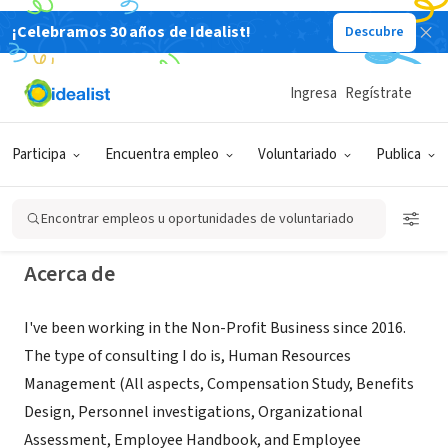
¡Celebramos 30 años de Idealist!
Descubre
CONSULTOR TERCER SECTOR
Lakay Batara, LLC- HR, DEI and Non
Ingresa
Regístrate
Profit Consultant
Participa
Encuentra empleo
Voluntariado
Publica
Edmonds, WA
Encontrar empleos u oportunidades de voluntariado
Acerca de
I've been working in the Non-Profit Business since 2016.
The type of consulting I do is, Human Resources
Management (All aspects, Compensation Study, Benefits
Design, Personnel investigations, Organizational
Assessment, Employee Handbook, and Employee