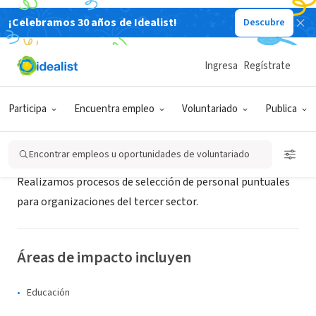
¡Celebramos 30 años de Idealist!
Descubre
CONSULTOR TERCER SECTOR
Pratt Pinet
Ingresa
Regístrate
Buenos Aires, C, Argentina
Participa
Encuentra empleo
Voluntariado
Publica
Acerca de
Encontrar empleos u oportunidades de voluntariado
Realizamos procesos de selección de personal puntuales
para organizaciones del tercer sector.
Áreas de impacto incluyen
Educación