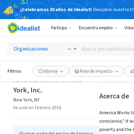
¡Celebramos 30 años de Idealist!
Descubre nuestra tra
CONSULTOR 
Participa
Encuentra empleo
Volu
America
Buscar
New York, NY
|
ww
por
palabra
clave
Guardar
Filtros
Idioma
Área de impacto
o
America Works of New
interés
York, Inc.
Acerca de
New York, NY
Se unió en Febrero 2016
America Works li
conscience," it w
poverty and the 
¿Formas parte del equipo de America