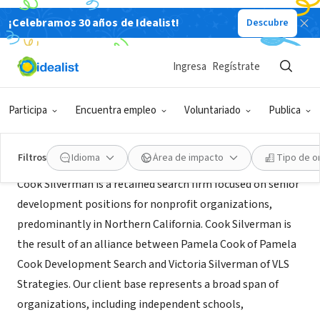
¡Celebramos 30 años de Idealist!
Descubre
CONSULTOR TERCER SECTOR
Cook Silverman Search
Ingresa
Regístrate
Greenbrae, CA
|
www.cooksilverman.com
Participa
Encuentra empleo
Voluntariado
Publica
Acerca de
Filtros
Idioma
Área de impacto
Tipo de o
Cook Silverman is a retained search firm focused on senior
development positions for nonprofit organizations,
predominantly in Northern California. Cook Silverman is
the result of an alliance between Pamela Cook of Pamela
Cook Development Search and Victoria Silverman of VLS
Strategies. Our client base represents a broad span of
organizations, including independent schools,