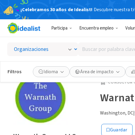
¡Celebramos 30 años de Idealist!
Descubre nuestra tra
Participa
Encuentra empleo
Volu
Buscar
por
palabra
clave
Filtros
Idioma
Área de impacto
o
interés
CONSULTOR 
Warnat
Washington, DC
|
Guardar