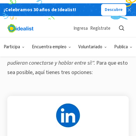
¡Celebramos 30 años de Idealist!
Descubre
Únete a la conversación global
Durante los últimos dos años, mientras
Ingresa
Regístrate
desarrollábamos y probábamos esta idea, hablamos
con muchas personas de todo el mundo. La
Participa
Encuentra empleo
Voluntariado
Publica
sensación era siempre la misma:
"¡Sería fantástico si
pudieran conectarse y hablar entre sí!".
Para que esto
sea posible, aquí tienes tres opciones: