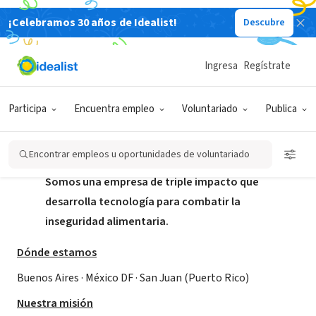
¡Celebramos 30 años de Idealist!
Descubre
EMPRESA SOCIAL / EMPRESA
Nilus Global
Ingresa
Regístrate
FOD, CABA, Argentina
|
www.nilus.global/
Participa
Encuentra empleo
Voluntariado
Publica
Acerca de
Encontrar empleos u oportunidades de voluntariado
Somos una empresa de triple impacto que
desarrolla tecnología para combatir la
inseguridad alimentaria.
Dónde estamos
Buenos Aires · México DF · San Juan (Puerto Rico)
Nuestra misión