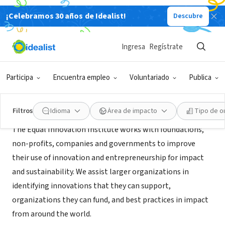
¡Celebramos 30 años de Idealist!
Descubre
EMPRESA SOCIAL / EMPRESA
Equal Innovation
Ingresa
Regístrate
Boston, MA
|
www.equalinnovation.com
Participa
Encuentra empleo
Voluntariado
Publica
Acerca de
Filtros
Idioma
Área de impacto
Tipo de o
The Equal Innovation Institute works with foundations,
non-profits, companies and governments to improve
their use of innovation and entrepreneurship for impact
and sustainability. We assist larger organizations in
identifying innovations that they can support,
organizations they can fund, and best practices in impact
from around the world.