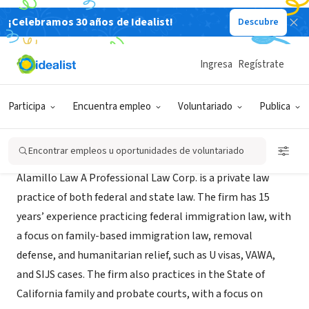
¡Celebramos 30 años de Idealist!
Descubre
EMPRESA SOCIAL / EMPRESA
Alamillo
Ingresa
Regístrate
Downey, CA
|
www.alamillolaw.com
Participa
Encuentra empleo
Voluntariado
Publica
Acerca de
Encontrar empleos u oportunidades de voluntariado
Alamillo Law A Professional Law Corp. is a private law
practice of both federal and state law. The firm has 15
years’ experience practicing federal immigration law, with
a focus on family-based immigration law, removal
defense, and humanitarian relief, such as U visas, VAWA,
and SIJS cases. The firm also practices in the State of
California family and probate courts, with a focus on