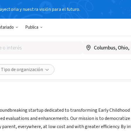
yectoria y nuestra visión para el futuro.
IAL / EMPRESA
ntariado
Publica
CA
|
www.aiecd.com
Compartir
Tipo de organización
 groundbreaking startup dedicated to transforming Early Childhoo
ased evaluations and enhancements. Our mission is to democratiz
y parent, everywhere, at low cost and with greater efficiency. By