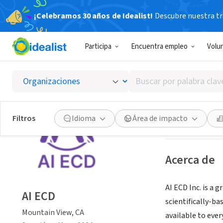
¡Celebramos 30 años de Idealist!
Descubre nuestra tra
EMPRESA SOC
Participa
Encuentra empleo
Volu
AI ECD
Buscar
Mountain View, 
por
palabra
clave
Guardar
Filtros
Idioma
Área de impacto
o
interés
Acerca de
AI ECD Inc. is a
AI ECD
scientifically-b
Mountain View, CA
available to ever