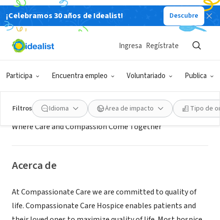
¡Celebramos 30 años de Idealist!
Descubre
EMPRESA SOCIAL / EMPRESA
Compassionate Care Hospice
Ingresa
Regístrate
Pittsburgh, PA
|
cchnet.net
Participa
Encuentra empleo
Voluntariado
Publica
Misión
Filtros
Idioma
Área de impacto
Tipo de o
Where Care and Compassion Come Together
Acerca de
At Compassionate Care we are committed to quality of
life. Compassionate Care Hospice enables patients and
their loved ones to maximize quality of life. Most hospice