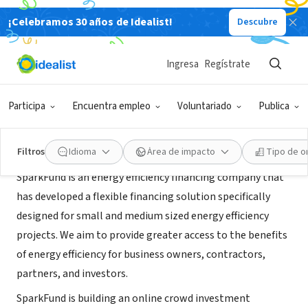
¡Celebramos 30 años de Idealist!
Descubre
EMPRESA SOCIAL / EMPRESA
SparkFund
Ingresa
Regístrate
District of Columbia, DC
|
www.SparkFund.co
Participa
Encuentra empleo
Voluntariado
Publica
Acerca de
Filtros
Idioma
Área de impacto
Tipo de o
SparkFund is an energy efficiency financing company that
has developed a flexible financing solution specifically
designed for small and medium sized energy efficiency
projects. We aim to provide greater access to the benefits
of energy efficiency for business owners, contractors,
partners, and investors.
SparkFund is building an online crowd investment