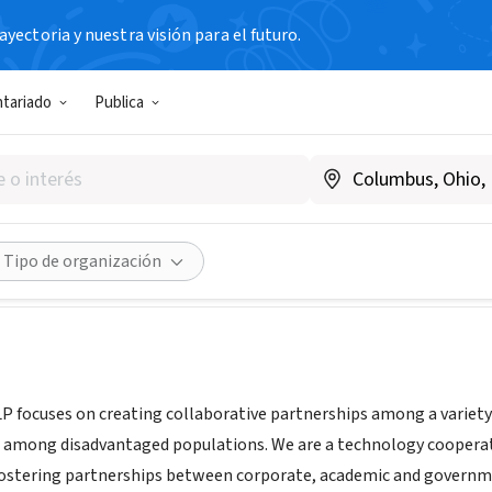
yectoria y nuestra visión para el futuro.
IAL / EMPRESA
ntariado
Publica
AMPUS LLP
w.metacampus.com
Compartir
Tipo de organización
focuses on creating collaborative partnerships among a variety o
 among disadvantaged populations. We are a technology cooperat
fostering partnerships between corporate, academic and governm