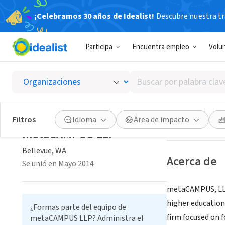
¡Celebramos 30 años de Idealist!
Descubre nuestra tra
EMPRESA SOC
Participa
Encuentra empleo
Volu
metaC
Buscar
Bellevue, WA
|
ww
por
palabra
clave
Guardar
Filtros
Idioma
Área de impacto
o
metaCAMPUS LLP
interés
Bellevue, WA
Acerca de
Se unió en Mayo 2014
metaCAMPUS, LLP 
higher education
¿Formas parte del equipo de
firm focused on 
metaCAMPUS LLP? Administra el