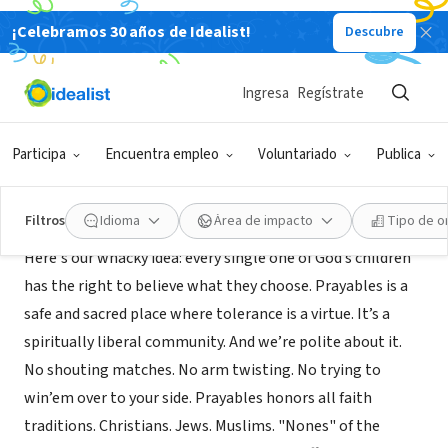
¡Celebramos 30 años de Idealist!
Descubre
EMPRESA SOCIAL / EMPRESA
Prayables.org
Ingresa
Regístrate
Schaumburg, IL
|
prayables.org/
Participa
Encuentra empleo
Voluntariado
Publica
Acerca de
Filtros
Idioma
Área de impacto
Tipo de o
Here's our whacky idea: every single one of God’s children
has the right to believe what they choose. Prayables is a
safe and sacred place where tolerance is a virtue. It’s a
spiritually liberal community. And we’re polite about it.
No shouting matches. No arm twisting. No trying to
win’em over to your side. Prayables honors all faith
traditions. Christians. Jews. Muslims. "Nones" of the