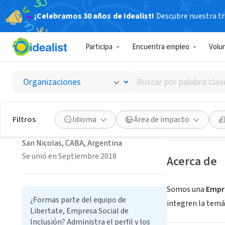
¡Celebramos 30 años de Idealist!
Descubre nuestra tra
EMPRESA SOC
Participa
Encuentra empleo
Volu
Liberta
Buscar
San Nicolas, CAB
por
palabra
Libertate, Empresa Social
clave
Guardar
Filtros
Idioma
Área de impacto
de Inclusión
o
interés
San Nicolas, CABA, Argentina
Se unió en Septiembre 2018
Acerca de
Somos una
Empr
¿Formas parte del equipo de
integren la temá
Libertate, Empresa Social de
Inclusión? Administra el perfil y los