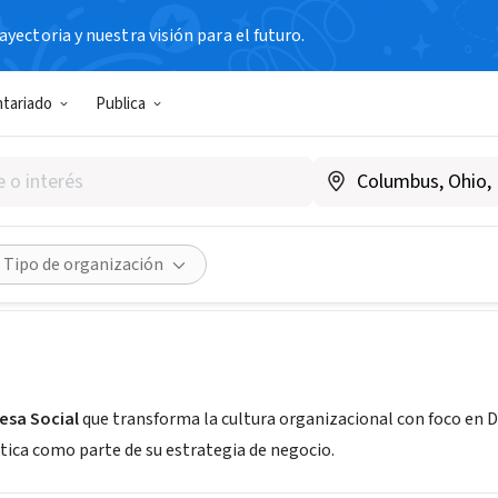
yectoria y nuestra visión para el futuro.
IAL / EMPRESA
ntariado
Publica
te, Empresa Social de Inclusi
A, Argentina
|
libertate.com.ar/
Compartir
Tipo de organización
esa Social
que transforma la cultura organizacional con foco en
tica como parte de su estrategia de negocio.