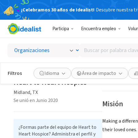
¡Celebramos 30 años de Idealist!
Descubre nuestra tra
EMPRESA SOC
Participa
Encuentra empleo
Volu
Heart t
Buscar
Midland,
heartt
por
|
TX
detail
palabra
clave
Filtros
Idioma
Área de impacto
Guardar
o
Heart to Heart Hospice
interés
Midland, TX
Se unió en Junio 2020
Misión
Making a differen
¿Formas parte del equipo de Heart to
their loved ones.
Heart Hospice? Administra el perfil y