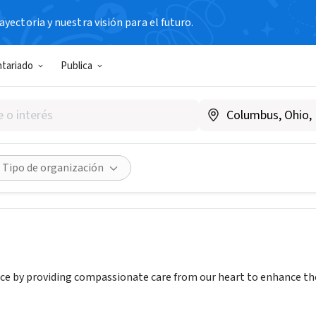
yectoria y nuestra visión para el futuro.
IAL / EMPRESA
ntariado
Publica
o Heart Hospice
ohearthospice.com/location/permian-basin/?y_source=1_M
?utm_source=google&utm_medium=organic&utm_campaign=
Tipo de organización
Compartir
ce by providing compassionate care from our heart to enhance the q