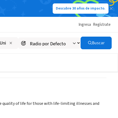
Descubre 30 años de impacto.
Ingresa
Regístrate
Buscar
jg0OTA2NTAtNzE1LWxvY2F0aW9uLndlYnNpdGU%3D#loc-
yext
uality of life for those with life-limiting illnesses and