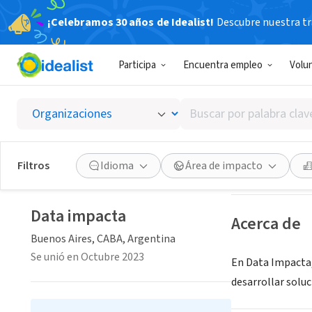
¡Celebramos 30 años de Idealist!
Descubre nuestra tra
EMPRESA SOC
Participa
Encuentra empleo
Volu
Data i
Buscar
Buenos Aires, CA
por
palabra
clave
Guardar
Filtros
Idioma
Área de impacto
o
interés
Data impacta
Acerca de
Buenos Aires, CABA, Argentina
Se unió en Octubre 2023
En Data Impacta,
desarrollar solu