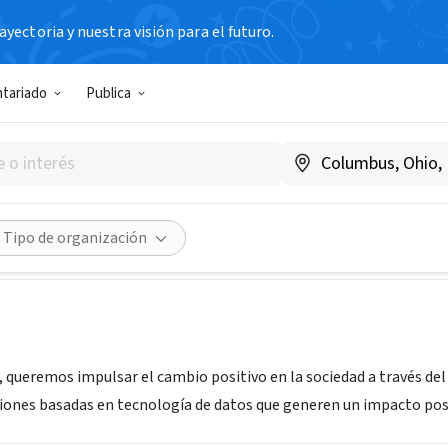
yectoria y nuestra visión para el futuro.
IAL / EMPRESA
ntariado
Publica
mpacta
BA, Argentina
|
www.dataimpacta.com
Compartir
Tipo de organización
 queremos impulsar el cambio positivo en la sociedad a través del
ciones basadas en tecnología de datos que generen un impacto posi