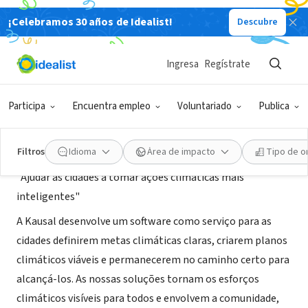
¡Celebramos 30 años de Idealist!
Descubre
EMPRESA SOCIAL / EMPRESA
Kausal
Ingresa
Regístrate
Helsinki, Uusimaa, Finlandia
|
kausal.tech
Participa
Encuentra empleo
Voluntariado
Publica
Acerca de
Filtros
Idioma
Área de impacto
Tipo de o
"Ajudar as cidades a tomar ações climáticas mais
inteligentes"
A Kausal desenvolve um software como serviço para as
cidades definirem metas climáticas claras, criarem planos
climáticos viáveis e permanecerem no caminho certo para
alcançá-los. As nossas soluções tornam os esforços
climáticos visíveis para todos e envolvem a comunidade,