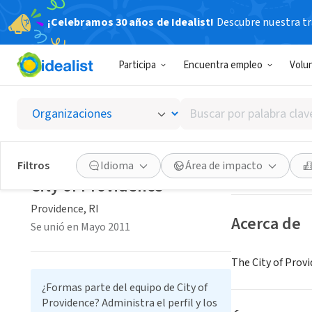
¡Celebramos 30 años de Idealist!
Descubre nuestra tra
GOBIERNO
Participa
Encuentra empleo
Volu
City of
Buscar
Providence, RI
|
w
por
palabra
clave
Guardar
Filtros
Idioma
Área de impacto
o
City of Providence
interés
Providence, RI
Acerca de
Se unió en Mayo 2011
The City of Provi
¿Formas parte del equipo de City of
Providence? Administra el perfil y los