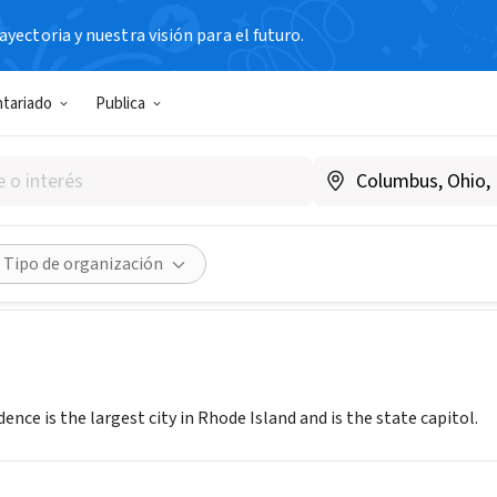
yectoria y nuestra visión para el futuro.
ntariado
Publica
 Providence
ww.providenceri.gov
Compartir
Tipo de organización
dence is the largest city in Rhode Island and is the state capitol.