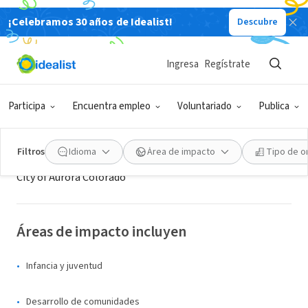
¡Celebramos 30 años de Idealist!
Descubre
GOBIERNO
City of Aurora
Ingresa
Regístrate
Aurora, CO
|
www.auroragov.org/
Participa
Encuentra empleo
Voluntariado
Publica
Acerca de
Filtros
Idioma
Área de impacto
Tipo de o
City of Aurora Colorado
Áreas de impacto incluyen
Infancia y juventud
Desarrollo de comunidades