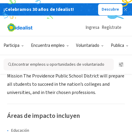
¡Celebramos 30 años de Idealist!
Descubre
GOBIERNO
Providence Schools
Ingresa
Regístrate
Providence, RI
|
www.providenceschools.org/pats
Participa
Encuentra empleo
Voluntariado
Publica
Acerca de
Encontrar empleos u oportunidades de voluntariado
Mission The Providence Public School District will prepare
all students to succeed in the nation’s colleges and
universities, and in their chosen professions.
Áreas de impacto incluyen
Educación