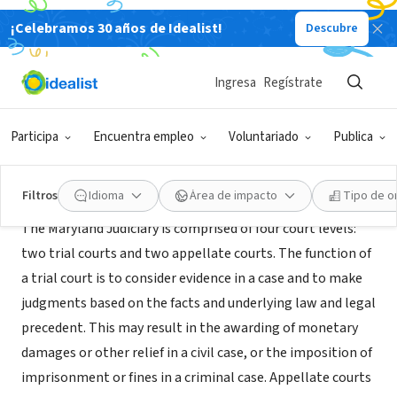
¡Celebramos 30 años de Idealist!
Descubre
GOBIERNO
State of Maryland - Judiciary
Ingresa
Regístrate
Annapolis, MD
|
mdcourts.gov
Participa
Encuentra empleo
Voluntariado
Publica
Acerca de
Filtros
Idioma
Área de impacto
Tipo de o
The Maryland Judiciary is comprised of four court levels:
two trial courts and two appellate courts. The function of
a trial court is to consider evidence in a case and to make
judgments based on the facts and underlying law and legal
precedent. This may result in the awarding of monetary
damages or other relief in a civil case, or the imposition of
imprisonment or fines in a criminal case. Appellate courts