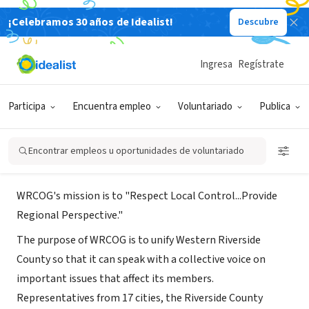
¡Celebramos 30 años de Idealist!
Descubre
GOBIERNO
Western Riverside Council of
Ingresa
Regístrate
Governments
Participa
Encuentra empleo
Voluntariado
Publica
Riverside, CA
|
www.wrcog.us/
Encontrar empleos u oportunidades de voluntariado
Acerca de
WRCOG's mission is to "Respect Local Control...Provide
Regional Perspective."
The purpose of WRCOG is to unify Western Riverside
County so that it can speak with a collective voice on
important issues that affect its members.
Representatives from 17 cities, the Riverside County