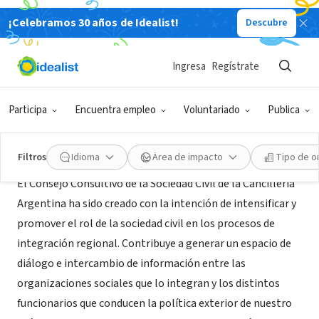
¡Celebramos 30 años de Idealist!
Descubre
GOBIERNO
Comisión "Voluntariado"
Ingresa
Regístrate
Buenos Aires, XA, Argentina
Participa
Encuentra empleo
Voluntariado
Publica
Acerca de
Filtros
Idioma
Área de impacto
Tipo de o
El Consejo Consultivo de la Sociedad Civil de la Cancillería
Argentina ha sido creado con la intención de intensificar y
promover el rol de la sociedad civil en los procesos de
integración regional. Contribuye a generar un espacio de
diálogo e intercambio de información entre las
organizaciones sociales que lo integran y los distintos
funcionarios que conducen la política exterior de nuestro