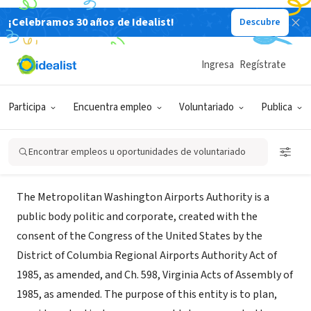
¡Celebramos 30 años de Idealist!
Descubre
GOBIERNO
Metropolitan Washington Airports
Ingresa
Regístrate
Authority
Participa
Encuentra empleo
Voluntariado
Publica
Arlington, VA
|
www.mwaa.com/
Encontrar empleos u oportunidades de voluntariado
Acerca de
The Metropolitan Washington Airports Authority is a
public body politic and corporate, created with the
consent of the Congress of the United States by the
District of Columbia Regional Airports Authority Act of
1985, as amended, and Ch. 598, Virginia Acts of Assembly of
1985, as amended. The purpose of this entity is to plan,