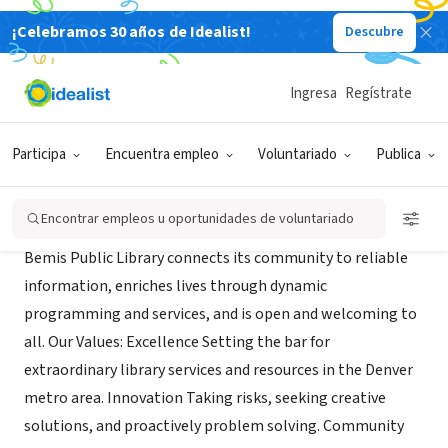
¡Celebramos 30 años de Idealist!
Descubre
GOBIERNO
Bemis Public Library
Ingresa
Regístrate
Littleton, CO
|
www.library.littletonco.gov/Home
Participa
Encuentra empleo
Voluntariado
Publica
Misión
Encontrar empleos u oportunidades de voluntariado
Bemis Public Library connects its community to reliable
information, enriches lives through dynamic
programming and services, and is open and welcoming to
all. Our Values: Excellence Setting the bar for
extraordinary library services and resources in the Denver
metro area. Innovation Taking risks, seeking creative
solutions, and proactively problem solving. Community