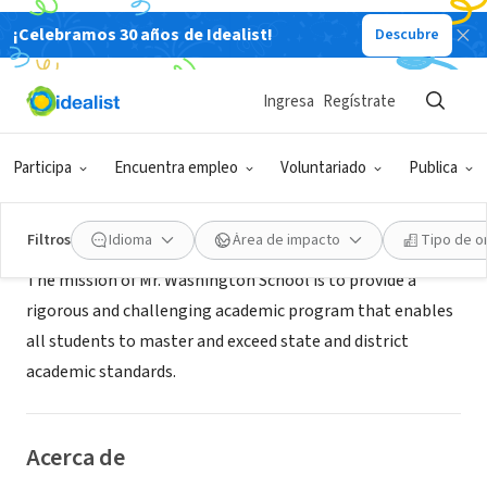
¡Celebramos 30 años de Idealist!
Descubre
GOBIERNO
Mt. Washington School
Ingresa
Regístrate
Cincinnati, OH
|
mtwash.cps-k12.org/
Participa
Encuentra empleo
Voluntariado
Publica
Misión
Filtros
Idioma
Área de impacto
Tipo de o
The mission of Mr. Washington School is to provide a
rigorous and challenging academic program that enables
all students to master and exceed state and district
academic standards.
Acerca de