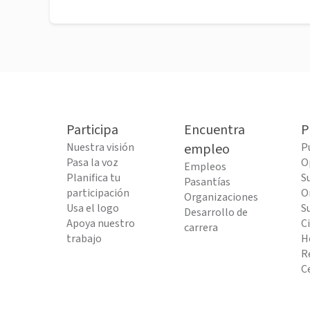
Participa
Encuentra
P
Nuestra visión
empleo
P
Pasa la voz
O
Empleos
Planifica tu
S
Pasantías
participación
O
Organizaciones
Usa el logo
S
Desarrollo de
Apoya nuestro
C
carrera
trabajo
H
R
C