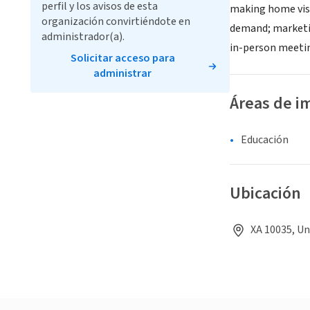
perfil y los avisos de esta
making home visi
organización convirtiéndote en
demand; marketin
administrador(a).
in-person meetin
Solicitar acceso para
administrar
Áreas de i
Educación
Ubicación
XA 10035, Un