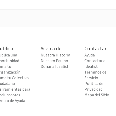
ublica
Acerca de
Contactar
ublica una
Nuestra Historia
Ayuda
portunidad
Nuestro Equipo
Contactar a
uma tu
Donar a Idealist
Idealist
rganización
Términos de
uma tu Colectivo
Servicio
iudadano
Política de
erramientas para
Privacidad
eclutadores
Mapa del Sitio
entro de Ayuda