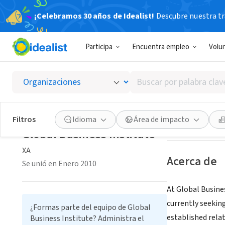
¡Celebramos 30 años de Idealist!
Descubre nuestra tra
GOBIERNO
Participa
Encuentra empleo
Volu
Global 
Buscar
XA
|
gbi.org
por
palabra
clave
Guardar
Filtros
Idioma
Área de impacto
o
Global Business Institute
interés
XA
Acerca de
Se unió en Enero 2010
At Global Busines
currently seekin
¿Formas parte del equipo de Global
established rela
Business Institute? Administra el