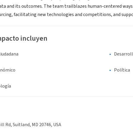
data and its outcomes. The team trailblazes human-centered ways f
rcing, facilitating new technologies and competitions, and sup
mpacto incluyen
ciudadana
Desarrol
onómico
Política
ología
Hill Rd, Suitland, MD 20746, USA