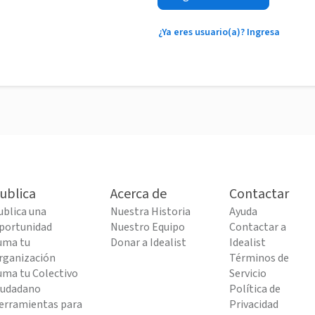
¿Ya eres usuario(a)? Ingresa
ublica
Acerca de
Contactar
ublica una
Nuestra Historia
Ayuda
portunidad
Nuestro Equipo
Contactar a
uma tu
Donar a Idealist
Idealist
rganización
Términos de
uma tu Colectivo
Servicio
iudadano
Política de
erramientas para
Privacidad