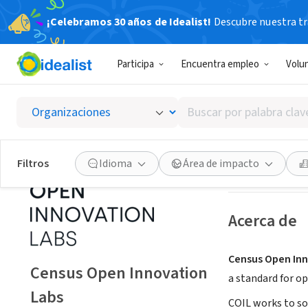
¡Celebramos 30 años de Idealist!
Descubre nuestra tra
GOBIERNO
Participa
Encuentra empleo
Volu
Census
Buscar
Suitland-Silver H
por
palabra
clave
Guardar
Filtros
Idioma
Área de impacto
o
interés
Acerca de
Census Open Inn
Census Open Innovation
a standard for o
Labs
COIL works to so