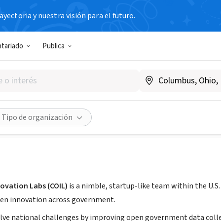
yectoria y nuestra visión para el futuro.
ntariado
Publica
 Open Innovation Labs
ill, MD
|
coil.census.gov/
Compartir
Tipo de organización
ovation Labs (COIL)
is a nimble, startup-like team within the U.S.
pen innovation across government.
lve national challenges by improving open government data collect