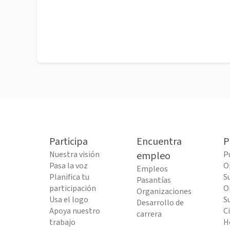
Participa
Encuentra
P
Nuestra visión
empleo
P
Pasa la voz
O
Empleos
Planifica tu
S
Pasantías
participación
O
Organizaciones
Usa el logo
S
Desarrollo de
Apoya nuestro
C
carrera
trabajo
H